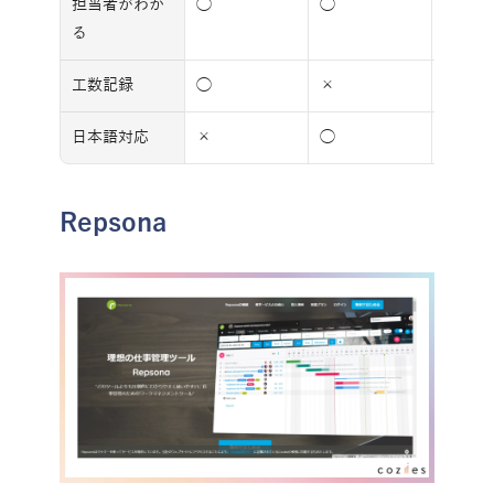
担当者がわか
◯
◯
◯
る
工数記録
◯
×
△
日本語対応
×
◯
◯
Repsona