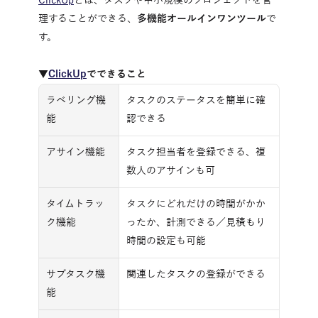
ClickUp
とは、タスクや中小規模のプロジェクトを管
理することができる、
多機能オールインワンツール
で
す。
▼
ClickUp
でできること
ラベリング機
タスクのステータスを簡単に確
能
認できる
アサイン機能
タスク担当者を登録できる、複
数人のアサインも可
タイムトラッ
タスクにどれだけの時間がかか
ク機能
ったか、計測できる／見積もり
時間の設定も可能
サブタスク機
関連したタスクの登録ができる
能