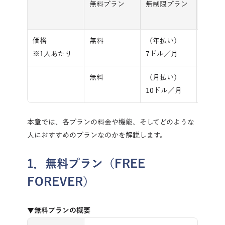
無料プラン
無制限プラン
ビジネ
ン
価格
無料
（年払い）
（年払
※1人あたり
7ドル／月
12ド
無料
（月払い）
（月払
10ドル／月
19ド
本章では、各プランの料金や機能、そしてどのような
人におすすめのプランなのかを解説します。
1．無料プラン（FREE 
FOREVER）
▼無料プランの概要