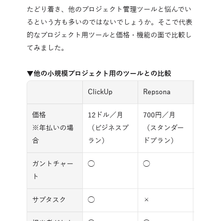
たどり着き、他のプロジェクト管理ツールと悩んでい
るという方も多いのではないでしょうか。そこで代表
的なプロジェクト用ツールと価格・機能の面で比較し
てみました。
▼他の小規模プロジェクト用のツールとの比較
ClickUp
Repsona
Asana
価格
12ドル／月
700円／月
1,20
※年払いの場
（ビジネスプ
（スタンダー
（Star
合
ラン）
ドプラン）
ン）
ガントチャー
◯
◯
◯
ト
サブタスク
◯
×
◯