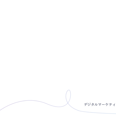
株式会社メガネ・コンタクト
店舗への来店数が2.7倍へ
ト・ハード両方のスキル
った支援に信頼｜株式会
#
広告運用
ネ・コンタクトの井上様
デジタルマーケティ