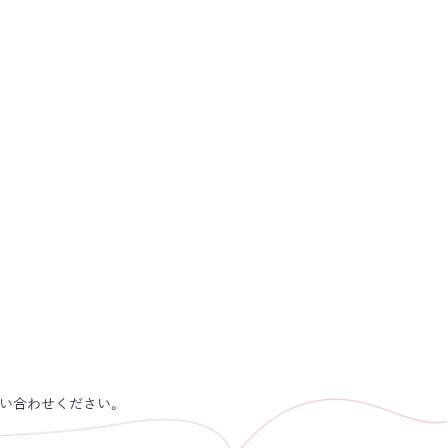
社フリーウェイジャパン様
PA50％を改善に成功。信頼
だきデジタル施策を横断依
株式会社フリーウェイジャ
用
問い合わせください。
ード