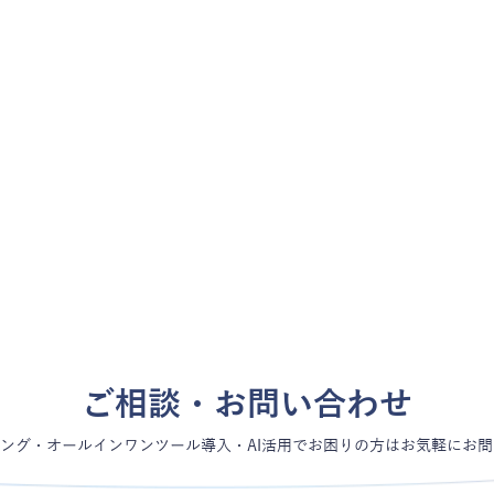
の井上様
GMOリサーチ&AI株式会社様
株式会
。ソフ
1年でアクセスが10倍へ。チーム
広告C
を併せ持
となり新たな顧客接点の創造へ｜
をいた
社メガ
GMOリサーチ&AI株式会社様
頼へ｜
#
オウンドメディア
#
広告運
パン様
ご相談・お問い合わせ
ング・オールインワンツール導入・AI活用でお困りの方はお気軽にお
お問い合わせ
お役立ち資料ダウンロ