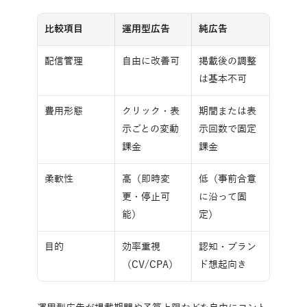
比較項目
運用型広告
純広告
配信管理
自由に改善可
掲載後の調整
は基本不可
費用形態
クリック・表
期間または表
示ごとの変動
示回数で固定
課金
課金
柔軟性
高（即時変
低（事前合意
更・停止可
に沿って固
能）
定）
目的
効率重視
認知・ブラン
（CV/CPA）
ド想起向き