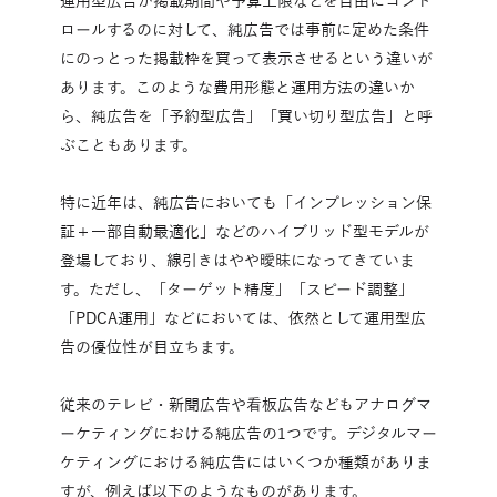
運用型広告が掲載期間や予算上限などを自由にコント
ロールするのに対して、純広告では事前に定めた条件
にのっとった掲載枠を買って表示させるという違いが
あります。このような費用形態と運用方法の違いか
ら、純広告を「予約型広告」「買い切り型広告」と呼
ぶこともあります。
特に近年は、純広告においても「インプレッション保
証＋一部自動最適化」などのハイブリッド型モデルが
登場しており、線引きはやや曖昧になってきていま
す。ただし、「ターゲット精度」「スピード調整」
「PDCA運用」などにおいては、依然として運用型広
告の優位性が目立ちます。
従来のテレビ・新聞広告や看板広告などもアナログマ
ーケティングにおける純広告の1つです。デジタルマー
ケティングにおける純広告にはいくつか種類がありま
すが、例えば以下のようなものがあります。