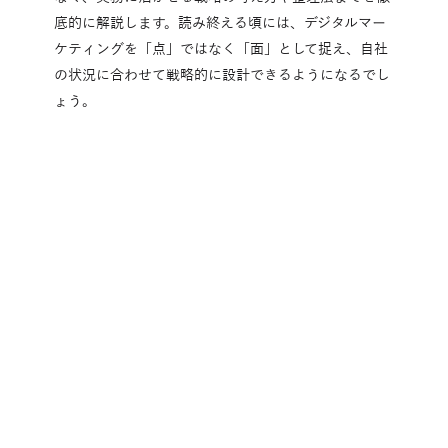
底的に解説します。読み終える頃には、デジタルマー
ケティングを「点」ではなく「面」として捉え、自社
の状況に合わせて戦略的に設計できるようになるでし
ょう。
「うちの場合はどうすれば？」
そんな相談から、お気軽に。
まずは資料ダウンロードで情報収集、無料トラ
イアルで体験、お問い合わせでご相談くださ
い。
今すぐお問い合わせ
資料ダウンロード