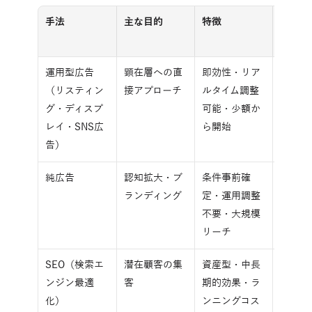
手法
主な目的
特徴
向いて
面
運用型広告
顕在層への直
即効性・リア
短期間
（リスティン
接アプローチ
ルタイム調整
が欲し
グ・ディスプ
可能・少額か
レイ・SNS広
ら開始
告）
純広告
認知拡大・ブ
条件事前確
潜在層
ランディング
定・運用調整
知度向
不要・大規模
リーチ
SEO（検索エ
潜在顧客の集
資産型・中長
検索ニ
ンジン最適
客
期的効果・ラ
明確な
化）
ンニングコス