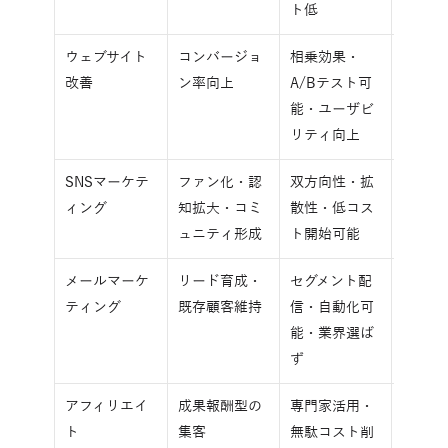
ト低
ウェブサイト
コンバージョ
相乗効果・
既存施
改善
ン率向上
A/Bテスト可
果最大
能・ユーザビ
リティ向上
SNSマーケテ
ファン化・認
双方向性・拡
ブラン
ィング
知拡大・コミ
散性・低コス
やロイ
ュニティ形成
ト開始可能
ィ向上
メールマーケ
リード育成・
セグメント配
検討期
ティング
既存顧客維持
信・自動化可
い商材
能・業界選ば
ず
アフィリエイ
成果報酬型の
専門家活用・
比較検
ト
集客
無駄コスト削
やすい