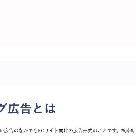
そんな相談から、お気軽に。
ンロードで情報収集、無料トライアルで体験、お問い合わせで
せ
資料ダウンロード
Cli
グ広告とは　
gle広告のなかでもECサイト向けの広告形式のことです。検索