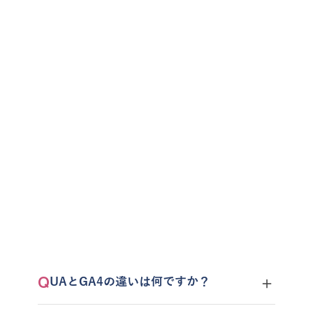
そんな相談から、お気軽に。
まずは資料ダウンロードで情報収集、無料トラ
イアルで体験、お問い合わせでご相談くださ
い。
今すぐお問い合わせ
資料ダウンロード
ClickUpを無料トライアル
よくある質問
＋
Q
UAとGA4の違いは何ですか？