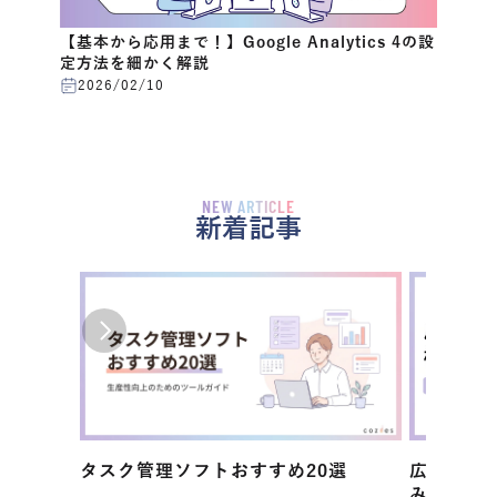
【基本から応用まで！】Google Analytics 4の設
定方法を細かく解説
2026/02/10
NEW ARTICLE
新着記事
タスク管理ソフトおすすめ20選
広告運用
み・活用