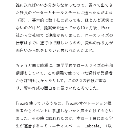
誰に送ればいいか分からなかったので、調べて出てき
た社長のピーターとセールスチームに送ったんだよね
（笑）。基本的に数十社に送っても、ほとんど返信は
ないのだけど、提案書を送ってから10ヵ月後、Prezi
社から会社宛てに連絡がありました。ローカライズの
仕事はすでに進行中で難しいものの、資料の作り方が
面白いから話をしたいと言われたんだよね。
ちょうど同じ時期に、語学学校でローカライズの外部
講師もしていて、この講義で使っていた資料が受講者
から評判も良かったりして。この2つの経験が重な
り、資料作成の面白さに気づいたころでした。
Preziを使っているうちに、Preziのオペレーション担
当者からイベントに参加しないかと声をかけてもらい
ました。その時に誘われたのが、本郷三丁目にある学
生が運営するコミュニティスペース「Labcafe」（以