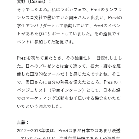
大野（Cozies）：
そうでしたよね。私はラボカフェで、Preziのサンフラ
ンシスコ支社で働いていた奥田さんと出会い、Preziの
学生アンバサダーとして活動していて、Preziのイベン
トがあるたびにサポートしていました。その延長でイ
ベントに参加してた記憶です。
Preziを初めて見たとき、その独自性に一目惚れしまし
た。日本のプレゼンとは全く違って、拡大・縮小を駆
使した画期的なツールだ！と感じたんですよね。そこ
で、奥田さんに自分の熱意を伝えたところ、Preziのエ
バンジェリスト（学生インターン）として、日本市場
でのマーケティング活動をお手伝いする機会をいただ
いたという流れでした。
吉藤：
2012～2013年頃は、Preziはまだ日本ではあまり浸透
していなかったけど、海外留学経験のある人や海外志